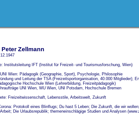
. Peter Zellmann
.12.1947
e: Institutsleitung IFT (Institut für Freizeit- und Tourismusforschung, Wien)
UNI Wien: Pädagogik (Geographie, Sport), Psychologie, Philosophie
ndung und Leitung der TSA (Freizeitsportorganisation, 40.000 Mitglieder); Erfi
dagogische Hochschule Wien (Lehrerbildung, Freizeitpädagogik)
ehraufträge UNI Wien, WU Wien, UNI Potsdam, Hochschule Bremen
te: Freizeitwissenschaft, Lebensstile, Arbeitswelt, Zukunft
orona: Protokoll eines Blinflugs; Du hast 5 Leben; Die Zukunft, die wir wollen
 Arbeit; Die Urlaubsrepublik; themeneinschlägige Studien und Analysen (www.