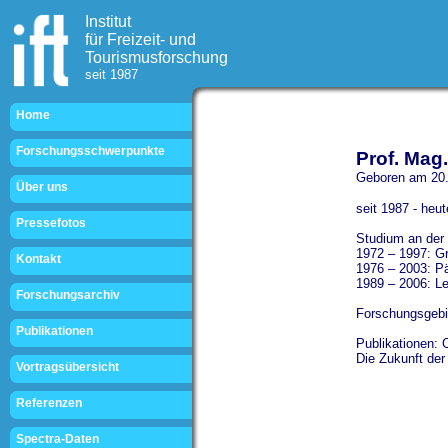
Institut
für Freizeit- und
Tourismusforschung
seit 1987
Home
Forschungsschwerpunkte
Prof. Mag
Geboren am 20
Über uns
seit 1987 - heut
Pressefotos
Studium an der 
1972 – 1997: Grü
Kontakt
1976 – 2003: Pä
1989 – 2006: L
Forschungsarchiv
Forschungsgebie
Publikationen
Publikationen: C
Die Zukunft der
Vortragsübersicht
Referenzen
Spectra-Daten